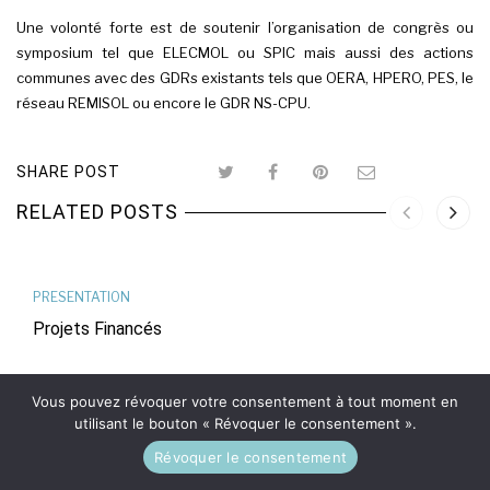
Une volonté forte est de soutenir l’organisation de congrès ou
symposium tel que
ELECMOL
ou
SPIC
mais aussi des actions
communes avec des GDRs existants tels que
OERA
,
HPERO
,
PES
, le
réseau
REMISOL
ou encore le
GDR NS-CPU.
SHARE POST
RELATED POSTS
PRESENTATION
Projets Financés
Vous pouvez révoquer votre consentement à tout moment en
utilisant le bouton « Révoquer le consentement ».
7 avril 2022 at 14h50 by
pascal
Révoquer le consentement