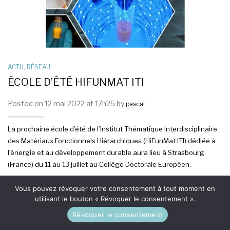
ACTU
,
RÉSEAU
ÉCOLE D’ÉTÉ HIFUNMAT ITI
Posted on 12 mai 2022 at 17h25 by
pascal
La prochaine école d’été de l’Institut Thématique Interdisciplinaire
des Matériaux Fonctionnels Hiérarchiques (HiFunMat ITI) dédiée à
l’énergie et au développement durable aura lieu à Strasbourg
(France) du 11 au 13 juillet au Collège Doctorale Européen.
Retrouvez toutes les informations :
Vous pouvez révoquer votre consentement à tout moment en
https://hifunmat.unistra.fr/research/summer-school-2022
(Site
utilisant le bouton « Révoquer le consentement ».
web)
Révoquer le consentement
L’inscription est gratuite pour tous les étudiant.e.s (master et