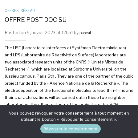
OFFRES
,
RÉSEAU
OFFRE POST DOC SU
Posted on 5 janvier 2023 at 12h51 by
pascal
The
LISE (
L
aboratoire Interfaces et Systèmes Electrochimiques)
and
LRS (
L
aboratoire
de
R
éactivité de
S
urface)
laboratories are
two associated research units of the CNRS («
Unités Mixtes de
Recherche
»), which are
locali
zed
at
Sorbonne
U
niversité,
on the
Jussieu campus
, Paris 5
th
.
They are one of the partner of the
cubic
p
roject
funded by the «
Agence Nationale de la Recherche
».
The
electrodeposition of the functional
molecule
s to lead thin
–
films
and
the
ir
characterization
s
will be carried out in these two neighbor
laboratories.
The other partners of the project are the IPCM
(
Institut Parisien de Chimie Moléculaire
)
also
locali
zed
on the
Vous pouvez révoquer votre consentement à tout moment en
Jussieu
campus,
and the LCC
(
Laboratoire de Chimie de
utilisant le bouton « Révoquer le consentement ».
Coordination
)
in
Toulouse.
The candidate will also
work to in
Révoquer le consentement
collaboration with these two partners.