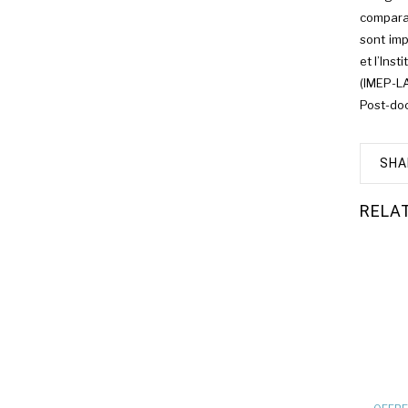
comparai
sont imp
et l’Ins
(IMEP-LAH
Post-do
SHA
RELA