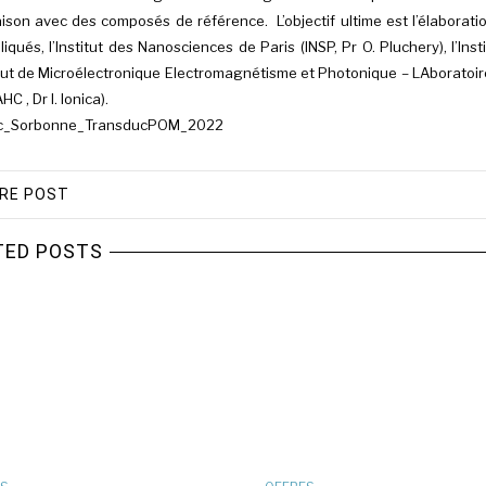
son avec des composés de référence. L’objectif ultime est l’élaboratio
liqués, l’Institut des Nanosciences de Paris (INSP, Pr O. Pluchery), l’Ins
titut de Microélectronique Electromagnétisme et Photonique – LAboratoi
C , Dr I. Ionica).
c_Sorbonne_TransducPOM_2022
RE POST
TED POSTS