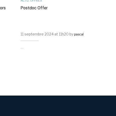
ACTU
,
OFFRES
OFFRES
,
RÉSE
sors
Postdoc Offer
Offre De T
11 septembre 2024 at 11h20 by
29 mars 2024
pascal
…
…