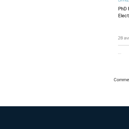
OFFRE
PhD P
Elect
28 av
…
Commen