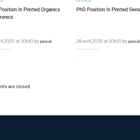
S
OFFRES
osition In Printed Organics
PhD Position In Printed Sen
ronics
ril 2025 at 10h10 by
28 avril 2025 at 10h10 by
pascal
pascal
…
ts are closed